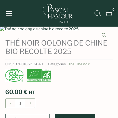
Aller
au
Recher
contenu
THÉ NOIR OOLONG DE CHINE
BIO RECOLTE 2025
UGS :
3760165216049
Catégories :
Thé
,
Thé noir
60.00
€
HT
quantité
-
+
de
Thé
noir