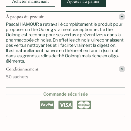
Acheter maintenant
Ajouter au panier
oolong
de
chine
À propos du produit
bio
recolte
Pascal HAMOUR a retravaillé complétement le produit pour
2025
proposer un thé Oolong vraiment exceptionnel. Le thé
Oolong est reconnu pour ses vertus « préventives » dans la
pharmacopée chinoise. En effet les chinois lui reconnaissent
des vertus nettoyantes et il facilite vraiment la digestion.
Il est naturellement pauvre en théine et en tannin (surtout
dans les grands jardins de thé Oolong) mais riche en oligo-
éléments.
Conditionnement
50 sachets
Commande sécurisée