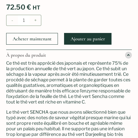
72.50
€
HT
quantité
-
+
de
Thé
vert
Acheter maintenant
Ajouter au panier
sencha
du
japon
À propos du produit
bio
grand
Ce thé est très apprécié des japonais et représente 75% de
cru
la production annuelle de thé vert au japon. Ce thé subit un
récolte
séchage à la vapeur après avoir été minutieusement trié. Ce
2025
procédé de séchage permet à la plante de garder toutes ces
qualités gustatives, aromatiques et organoleptiques en
détruisant de manière très efficace l’enzyme responsable de
l’oxydation de la feuille de thé. Le thé vert Sencha comme
tout le thé vert est riche en vitamine C.
Le thé vert SENCHA que nous avons sélectionné bien que
typé avec des notes de saveur végétal presque marine qui lui
sont propre reste équilibré en bouche et agréable même
pour un palais peu habitué. Il ne supporte pas une infusion
trop longue par différence au thé vert Darjeeling bio très