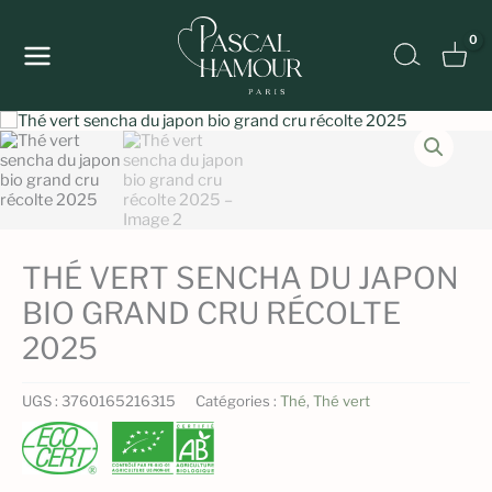
Aller
au
Recher
contenu
THÉ VERT SENCHA DU JAPON
BIO GRAND CRU RÉCOLTE
2025
UGS :
3760165216315
Catégories :
Thé
,
Thé vert