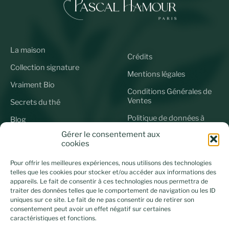
La maison
Crédits
Collection signature
Mentions légales
Vraiment Bio
Conditions Générales de
Ventes
Secrets du thé
Politique de données à
Blog
caractère personnel
Gérer le consentement aux
cookies
Politique de Cookies (UE)
Pour offrir les meilleures expériences, nous utilisons des technologies
Connectons-nous
telles que les cookies pour stocker et/ou accéder aux informations des
appareils. Le fait de consentir à ces technologies nous permettra de
Abonnez-vous à notre newsletter et restez informé de tous
traiter des données telles que le comportement de navigation ou les ID
les événements directement dans votre boîte mail :
uniques sur ce site. Le fait de ne pas consentir ou de retirer son
consentement peut avoir un effet négatif sur certaines
caractéristiques et fonctions.