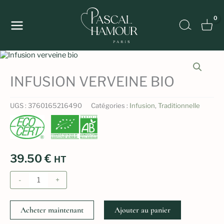
Aller
au
Recher
contenu
INFUSION VERVEINE BIO
UGS :
3760165216490
Catégories :
Infusion
,
Traditionnelle
39.50
€
HT
quantité
-
+
de
Infusion
verveine
Acheter maintenant
Ajouter au panier
bio