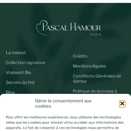
La maison
Crédits
Collection signature
Mentions légales
Vraiment Bio
Conditions Générales de
Ventes
Secrets du thé
Politique de données à
Blog
caractère personnel
Gérer le consentement aux
cookies
Politique de Cookies (UE)
Pour offrir les meilleures expériences, nous utilisons des technologies
Connectons-nous
telles que les cookies pour stocker et/ou accéder aux informations des
appareils. Le fait de consentir à ces technologies nous permettra de
Abonnez-vous à notre newsletter et restez informé de tous